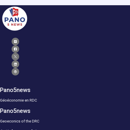
Pano5news
Géoéconomie en RDC
Pano5news
Geoeconics of the DRC